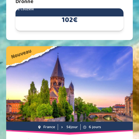
Dronne
de Couzeix
102€
France
Séjour
6 jours