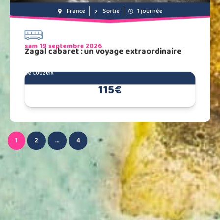
France
Sortie
1 journée
sam 19 septembre 2026
Zagal cabaret : un voyage extraordinaire
de Couzeix
115€
1
2
…
4