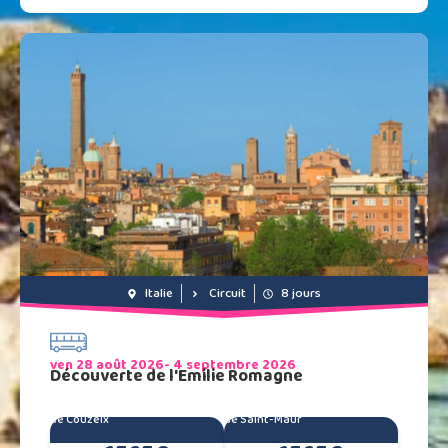
Italie
Circuit
8 jours
ven 28 août 2026
- 4 septembre 2026
Découverte de l'Emilie Romagne
de Couzeix
de Saint-Maur