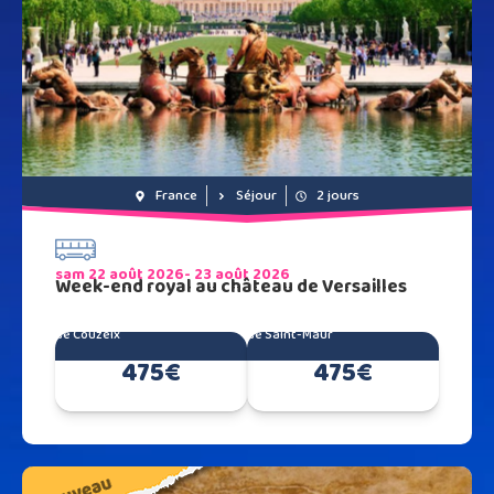
France
Séjour
2 jours
sam 22 août 2026
- 23 août 2026
Week-end royal au château de Versailles
de Couzeix
de Saint-Maur
475€
475€