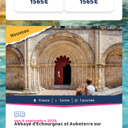
1565€
1565€
France
Sortie
1 journée
ven 4 septembre 2026
Abbaye d'Echourgnac et Aubeterre sur